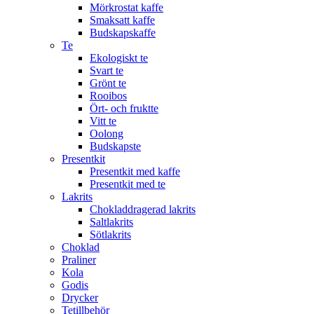
Mörkrostat kaffe
Smaksatt kaffe
Budskapskaffe
Te
Ekologiskt te
Svart te
Grönt te
Rooibos
Ört- och fruktte
Vitt te
Oolong
Budskapste
Presentkit
Presentkit med kaffe
Presentkit med te
Lakrits
Chokladdragerad lakrits
Saltlakrits
Sötlakrits
Choklad
Praliner
Kola
Godis
Drycker
Tetillbehör