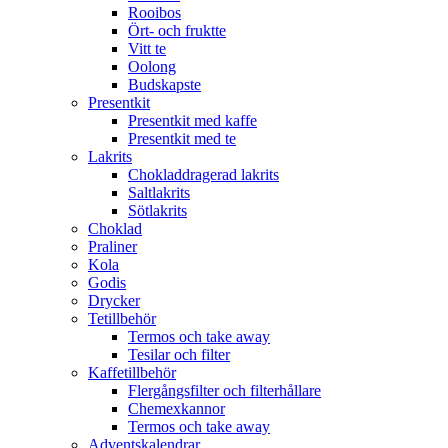
Rooibos
Ört- och fruktte
Vitt te
Oolong
Budskapste
Presentkit
Presentkit med kaffe
Presentkit med te
Lakrits
Chokladdragerad lakrits
Saltlakrits
Sötlakrits
Choklad
Praliner
Kola
Godis
Drycker
Tetillbehör
Termos och take away
Tesilar och filter
Kaffetillbehör
Flergångsfilter och filterhållare
Chemexkannor
Termos och take away
Adventskalendrar