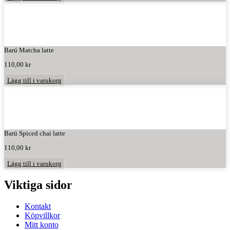
Barú Matcha latte
110,00
kr
Lägg till i varukorg
Barú Spiced chai latte
110,00
kr
Lägg till i varukorg
Viktiga sidor
Kontakt
Köpvillkor
Mitt konto