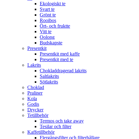
Ekologiskt te
Svart te
Grönt te
Rooibos
Ört- och fruktte
Vitt te
Oolong
Budskapste
Presentkit
Presentkit med kaffe
Presentkit med te
Lakrits
Chokladdragerad lakrits
Saltlakrits
Sötlakrits
Choklad
Praliner
Kola
Godis
Drycker
Tetillbehör
Termos och take away
Tesilar och filter
Kaffetillbehör
Flergångsfilter och filterhållare