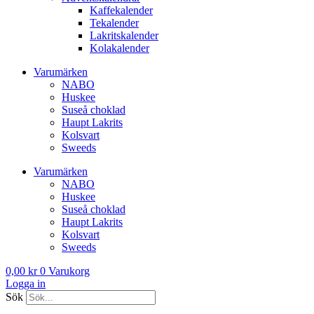
Kaffekalender
Tekalender
Lakritskalender
Kolakalender
Varumärken
NABO
Huskee
Suseå choklad
Haupt Lakrits
Kolsvart
Sweeds
Varumärken
NABO
Huskee
Suseå choklad
Haupt Lakrits
Kolsvart
Sweeds
0,00
kr
0
Varukorg
Logga in
Sök