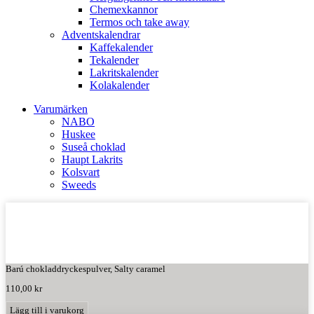
Chemexkannor
Termos och take away
Adventskalendrar
Kaffekalender
Tekalender
Lakritskalender
Kolakalender
Varumärken
NABO
Huskee
Suseå choklad
Haupt Lakrits
Kolsvart
Sweeds
Barú chokladdryckespulver, Salty caramel
110,00
kr
Lägg till i varukorg