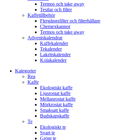
Termos och take away
Tesilar och filter
Kaffetillbehör
Flergångsfilter och filterhållare
Chemexkannor
Termos och take away
Adventskalendrar
Kaffekalender
Tekalender
Lakritskalender
Kolakalender
Kategorier
Rea
Kaffe
Ekologiskt kaffe
Ljusrostat kaffe
Mellanrostat kaffe
Mörkrostat kaffe
Smaksatt kaffe
Budskapskaffe
Te
Ekologiskt te
Svart te
Grönt te