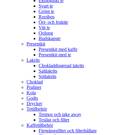
Ekologiskt te
Svart te
Grönt te
Rooibos
Ört- och fruktte
Vitt te
Oolong
Budskapste
Presentkit
Presentkit med kaffe
Presentkit med te
Lakrits
Chokladdragerad lakrits
Saltlakrits
Sötlakrits
Choklad
Praliner
Kola
Godis
Drycker
Tetillbehör
Termos och take away
Tesilar och filter
Kaffetillbehör
Flergångsfilter och filterhållare