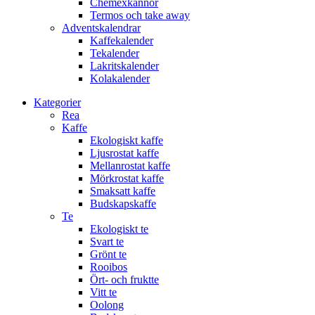
Chemexkannor
Termos och take away
Adventskalendrar
Kaffekalender
Tekalender
Lakritskalender
Kolakalender
Kategorier
Rea
Kaffe
Ekologiskt kaffe
Ljusrostat kaffe
Mellanrostat kaffe
Mörkrostat kaffe
Smaksatt kaffe
Budskapskaffe
Te
Ekologiskt te
Svart te
Grönt te
Rooibos
Ört- och fruktte
Vitt te
Oolong