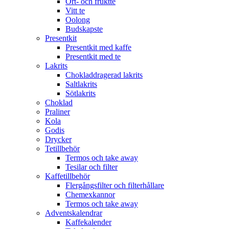
Ört- och fruktte
Vitt te
Oolong
Budskapste
Presentkit
Presentkit med kaffe
Presentkit med te
Lakrits
Chokladdragerad lakrits
Saltlakrits
Sötlakrits
Choklad
Praliner
Kola
Godis
Drycker
Tetillbehör
Termos och take away
Tesilar och filter
Kaffetillbehör
Flergångsfilter och filterhållare
Chemexkannor
Termos och take away
Adventskalendrar
Kaffekalender