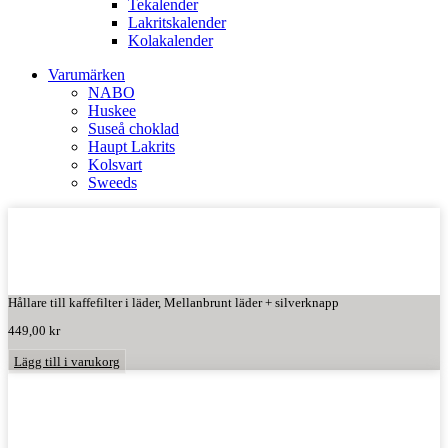
Tekalender
Lakritskalender
Kolakalender
Varumärken
NABO
Huskee
Suseå choklad
Haupt Lakrits
Kolsvart
Sweeds
Hållare till kaffefilter i läder, Mellanbrunt läder + silverknapp
449,00
kr
Lägg till i varukorg