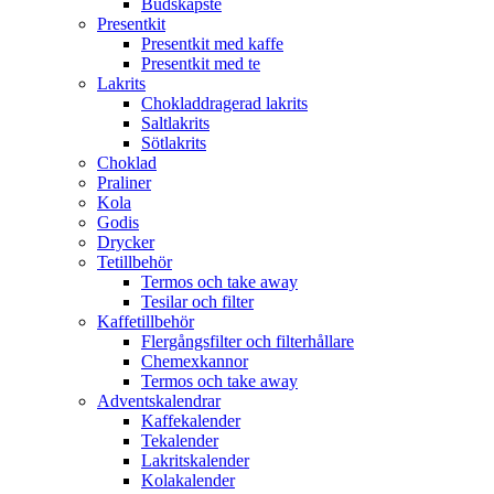
Budskapste
Presentkit
Presentkit med kaffe
Presentkit med te
Lakrits
Chokladdragerad lakrits
Saltlakrits
Sötlakrits
Choklad
Praliner
Kola
Godis
Drycker
Tetillbehör
Termos och take away
Tesilar och filter
Kaffetillbehör
Flergångsfilter och filterhållare
Chemexkannor
Termos och take away
Adventskalendrar
Kaffekalender
Tekalender
Lakritskalender
Kolakalender