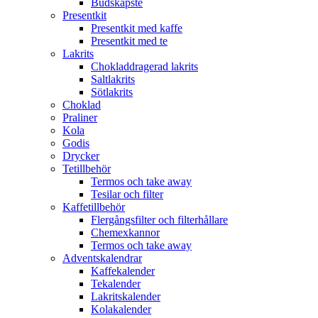
Budskapste
Presentkit
Presentkit med kaffe
Presentkit med te
Lakrits
Chokladdragerad lakrits
Saltlakrits
Sötlakrits
Choklad
Praliner
Kola
Godis
Drycker
Tetillbehör
Termos och take away
Tesilar och filter
Kaffetillbehör
Flergångsfilter och filterhållare
Chemexkannor
Termos och take away
Adventskalendrar
Kaffekalender
Tekalender
Lakritskalender
Kolakalender