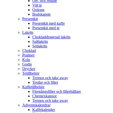
Ört- och fruktte
Vitt te
Oolong
Budskapste
Presentkit
Presentkit med kaffe
Presentkit med te
Lakrits
Chokladdragerad lakrits
Saltlakrits
Sötlakrits
Choklad
Praliner
Kola
Godis
Drycker
Tetillbehör
Termos och take away
Tesilar och filter
Kaffetillbehör
Flergångsfilter och filterhållare
Chemexkannor
Termos och take away
Adventskalendrar
Kaffekalender