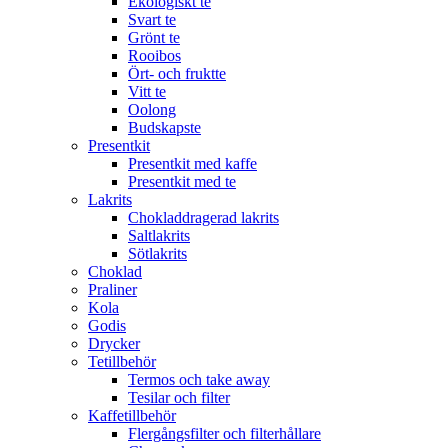
Ekologiskt te
Svart te
Grönt te
Rooibos
Ört- och fruktte
Vitt te
Oolong
Budskapste
Presentkit
Presentkit med kaffe
Presentkit med te
Lakrits
Chokladdragerad lakrits
Saltlakrits
Sötlakrits
Choklad
Praliner
Kola
Godis
Drycker
Tetillbehör
Termos och take away
Tesilar och filter
Kaffetillbehör
Flergångsfilter och filterhållare