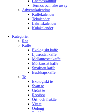
Chemexkannor
Termos och take away
Adventskalendrar
Kaffekalender
Tekalender
Lakritskalender
Kolakalender
Kategorier
Rea
Kaffe
Ekologiskt kaffe
Ljusrostat kaffe
Mellanrostat kaffe
Mörkrostat kaffe
Smaksatt kaffe
Budskapskaffe
Te
Ekologiskt te
Svart te
Grönt te
Rooibos
Ört- och fruktte
Vitt te
Oolong