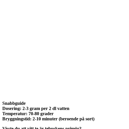
Snabbguide
Dosering: 2-3 gram per 2 dl vatten
Temperatur: 70-80 grader
Bryggningstid: 2-10 minuter (beroende på sort)
Visste du att vitt te är tebuskens primör?