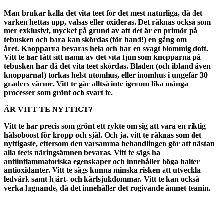
Man brukar kalla det vita teet för det mest naturliga, då det
varken hettas upp, valsas eller oxideras. Det räknas också som
mer exklusivt, mycket på grund av att det är en primör på
tebusken och bara kan skördas (för hand!) en gång om
året. Knopparna bevaras hela och har en svagt blommig doft.
Vitt te har fått sitt namn av det vita fjun som knopparna på
tebusken har då det vita teet skördas. Bladen (och ibland även
knopparna!) torkas helst utomhus, eller inomhus i ungefär 30
graders värme. Vitt te går alltså inte igenom lika många
processer som grönt och svart te.
ÄR VITT TE NYTTIGT?
Vitt te har precis som grönt ett rykte om sig att vara en riktig
hälsoboost för kropp och själ. Och ja, vitt te räknas som det
nyttigaste, eftersom den varsamma behandlingen gör att nästan
alla teets näringsämnen bevaras. Vitt te sägs ha
antiinflammatoriska egenskaper och innehåller höga halter
antioxidanter. Vitt te sägs kunna minska risken att utveckla
ledvärk samt hjärt- och kärlsjukdommar. Vitt te kan också
verka lugnande, då det innehåller det rogivande ämnet teanin.