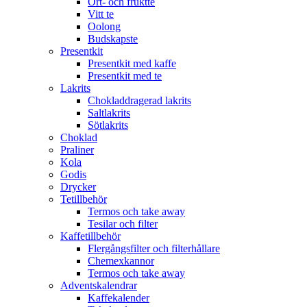
Ört- och fruktte
Vitt te
Oolong
Budskapste
Presentkit
Presentkit med kaffe
Presentkit med te
Lakrits
Chokladdragerad lakrits
Saltlakrits
Sötlakrits
Choklad
Praliner
Kola
Godis
Drycker
Tetillbehör
Termos och take away
Tesilar och filter
Kaffetillbehör
Flergångsfilter och filterhållare
Chemexkannor
Termos och take away
Adventskalendrar
Kaffekalender