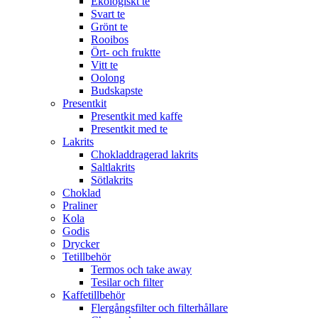
Ekologiskt te
Svart te
Grönt te
Rooibos
Ört- och fruktte
Vitt te
Oolong
Budskapste
Presentkit
Presentkit med kaffe
Presentkit med te
Lakrits
Chokladdragerad lakrits
Saltlakrits
Sötlakrits
Choklad
Praliner
Kola
Godis
Drycker
Tetillbehör
Termos och take away
Tesilar och filter
Kaffetillbehör
Flergångsfilter och filterhållare