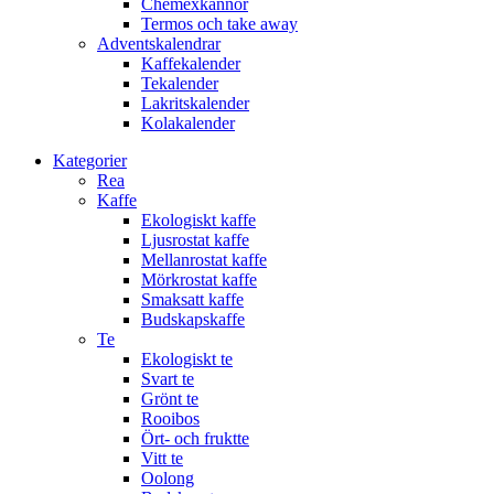
Chemexkannor
Termos och take away
Adventskalendrar
Kaffekalender
Tekalender
Lakritskalender
Kolakalender
Kategorier
Rea
Kaffe
Ekologiskt kaffe
Ljusrostat kaffe
Mellanrostat kaffe
Mörkrostat kaffe
Smaksatt kaffe
Budskapskaffe
Te
Ekologiskt te
Svart te
Grönt te
Rooibos
Ört- och fruktte
Vitt te
Oolong