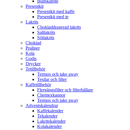
Budskapste
Presentkit
Presentkit med kaffe
Presentkit med te
Lakrits
Chokladdragerad lakrits
Saltlakrits
Sötlakrits
Choklad
Praliner
Kola
Godis
Drycker
Tetillbehör
Termos och take away
Tesilar och filter
Kaffetillbehör
Flergångsfilter och filterhållare
Chemexkannor
Termos och take away
Adventskalendrar
Kaffekalender
Tekalender
Lakritskalender
Kolakalender