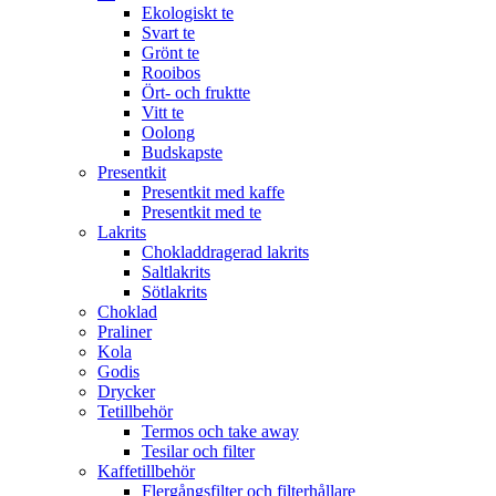
Ekologiskt te
Svart te
Grönt te
Rooibos
Ört- och fruktte
Vitt te
Oolong
Budskapste
Presentkit
Presentkit med kaffe
Presentkit med te
Lakrits
Chokladdragerad lakrits
Saltlakrits
Sötlakrits
Choklad
Praliner
Kola
Godis
Drycker
Tetillbehör
Termos och take away
Tesilar och filter
Kaffetillbehör
Flergångsfilter och filterhållare