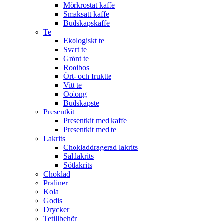
Mörkrostat kaffe
Smaksatt kaffe
Budskapskaffe
Te
Ekologiskt te
Svart te
Grönt te
Rooibos
Ört- och fruktte
Vitt te
Oolong
Budskapste
Presentkit
Presentkit med kaffe
Presentkit med te
Lakrits
Chokladdragerad lakrits
Saltlakrits
Sötlakrits
Choklad
Praliner
Kola
Godis
Drycker
Tetillbehör