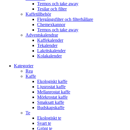
Termos och take away
Tesilar och filter
Kaffetillbehör
Flergångsfilter och filterhållare
Chemexkannor
Termos och take away
Adventskalendrar
Kaffekalender
Tekalender
Lakritskalender
Kolakalender
Kategorier
Rea
Kaffe
Ekologiskt kaffe
Ljusrostat kaffe
Mellanrostat kaffe
Mörkrostat kaffe
Smaksatt kaffe
Budskapskaffe
Te
Ekologiskt te
Svart te
Grönt te