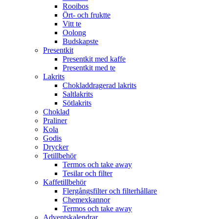
Rooibos
Ört- och fruktte
Vitt te
Oolong
Budskapste
Presentkit
Presentkit med kaffe
Presentkit med te
Lakrits
Chokladdragerad lakrits
Saltlakrits
Sötlakrits
Choklad
Praliner
Kola
Godis
Drycker
Tetillbehör
Termos och take away
Tesilar och filter
Kaffetillbehör
Flergångsfilter och filterhållare
Chemexkannor
Termos och take away
Adventskalendrar