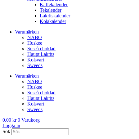
Kaffekalender
Tekalender
Lakritskalender
Kolakalender
Varumärken
NABO
Huskee
Suseå choklad
Haupt Lakrits
Kolsvart
Sweeds
Varumärken
NABO
Huskee
Suseå choklad
Haupt Lakrits
Kolsvart
Sweeds
0,00
kr
0
Varukorg
Logga in
Sök