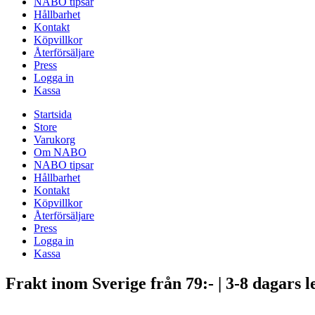
NABO tipsar
Hållbarhet
Kontakt
Köpvillkor
Återförsäljare
Press
Logga in
Kassa
Startsida
Store
Varukorg
Om NABO
NABO tipsar
Hållbarhet
Kontakt
Köpvillkor
Återförsäljare
Press
Logga in
Kassa
Frakt inom Sverige från 79:- | 3-8 dagars l