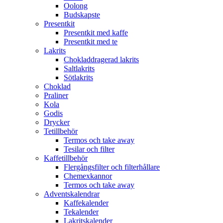
Oolong
Budskapste
Presentkit
Presentkit med kaffe
Presentkit med te
Lakrits
Chokladdragerad lakrits
Saltlakrits
Sötlakrits
Choklad
Praliner
Kola
Godis
Drycker
Tetillbehör
Termos och take away
Tesilar och filter
Kaffetillbehör
Flergångsfilter och filterhållare
Chemexkannor
Termos och take away
Adventskalendrar
Kaffekalender
Tekalender
Lakritskalender