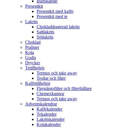
Budskapste
Presentkit
Presentkit med kaffe
Presentkit med te
Lakrits
Chokladdragerad lakrits
Saltlakrits
Sötlakrits
Choklad
Praliner
Kola
Godis
Drycker
Tetillbehör
Termos och take away
Tesilar och filter
Kaffetillbehör
Flergångsfilter och filterhållare
Chemexkannor
Termos och take away
Adventskalendrar
Kaffekalender
Tekalender
Lakritskalender
Kolakalender