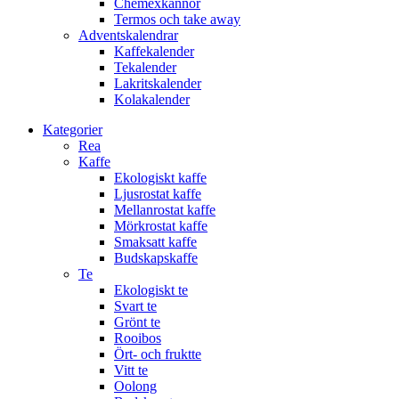
Chemexkannor
Termos och take away
Adventskalendrar
Kaffekalender
Tekalender
Lakritskalender
Kolakalender
Kategorier
Rea
Kaffe
Ekologiskt kaffe
Ljusrostat kaffe
Mellanrostat kaffe
Mörkrostat kaffe
Smaksatt kaffe
Budskapskaffe
Te
Ekologiskt te
Svart te
Grönt te
Rooibos
Ört- och fruktte
Vitt te
Oolong