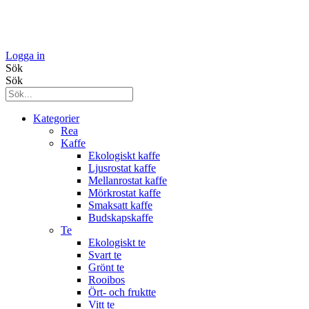
Logga in
Sök
Sök
Kategorier
Rea
Kaffe
Ekologiskt kaffe
Ljusrostat kaffe
Mellanrostat kaffe
Mörkrostat kaffe
Smaksatt kaffe
Budskapskaffe
Te
Ekologiskt te
Svart te
Grönt te
Rooibos
Ört- och fruktte
Vitt te